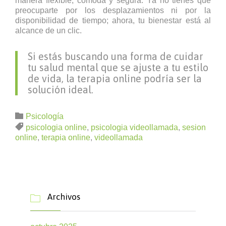
manera flexible, cómoda y segura. Ya no tienes que
preocuparte por los desplazamientos ni por la
disponibilidad de tiempo; ahora, tu bienestar está al
alcance de un clic.
Si estás buscando una forma de cuidar
tu salud mental que se ajuste a tu estilo
de vida, la terapia online podría ser la
solución ideal.
Categoría

Psicología
Etiquetas

psicologia online
,
psicologia videollamada
,
sesion
online
,
terapia online
,
videollamada
Archivos
