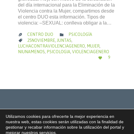
del día internacional para la Eliminación de la
Violencia contra la Mujer, compartimos desde
el centro DUO esta información. Tipos de
violencia: –SEXUAL: conlleva obligar a la…
CATEGORÍA
CENTRO DUO
PSICOLOGÍA


CATEGORÍA
25NOVIEMBRE
,
JUNTAS
,

LUCHACONTRAVIOLENCIAGENERO
,
MUJER
,
NIUNAMENOS
,
PSICOLOGIA
,
VIOLENCIAGENERO
ME
9

ENCANTA
Utilizamos cookies para ofrecerte la mejor experiencia en
nuestra web, estas cookies serán utilizadas con la finalidad de
gestionar y recabar información sobre la utilización del portal y
mejorar nuestros servicios.