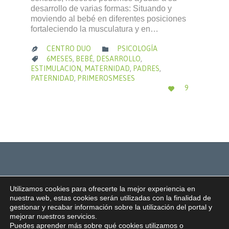
desarrollo de varias formas: Situando y
moviendo al bebé en diferentes posiciones
fortaleciendo la musculatura y en…
CATEGORÍA
CENTRO DUO
PSICOLOGÍA


CATEGORÍA
6MESES
,
BEBÉ
,
DESARROLLO
,

ESTIMULACION
,
MATERNIDAD
,
PADRES
,
PATERNIDAD
,
PRIMEROSMESES
ME
9

ENCANTA
Utilizamos cookies para ofrecerte la mejor experiencia en
nuestra web, estas cookies serán utilizadas con la finalidad de
gestionar y recabar información sobre la utilización del portal y
mejorar nuestros servicios.
© 2022 -
CENTRO DUO Todos los derechos reservados
Puedes aprender más sobre qué cookies utilizamos o