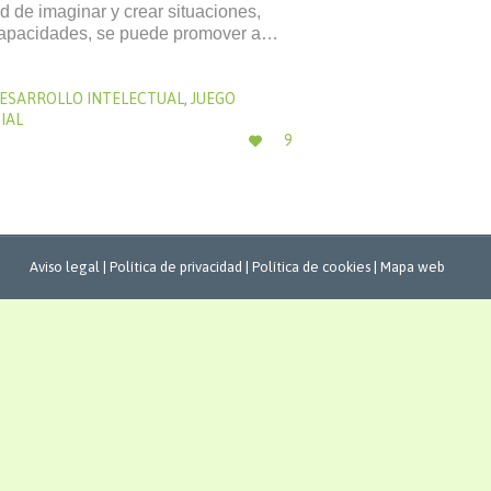
d de imaginar y crear situaciones,
 capacidades, se puede promover a…
ESARROLLO INTELECTUAL
,
JUEGO
IAL
ME
9

ENCANTA
Aviso legal
|
Política de privacidad
|
Política de cookies
|
Mapa web