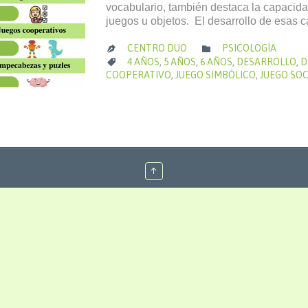
vocabulario, también destaca la capacida
juegos u objetos. El desarrollo de esas
CATEGORÍA
CENTRO DUO
PSICOLOGÍA


CATEGORÍA
4 AÑOS
,
5 AÑOS
,
6 AÑOS
,
DESARROLLO
,
D

COOPERATIVO
,
JUEGO SIMBÓLICO
,
JUEGO SOC
↑