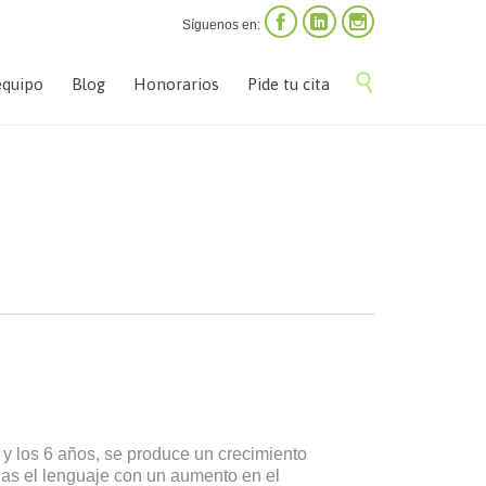



Síguenos en:
Saltar

equipo
Blog
Honorarios
Pide tu cita
al
contenido
4 y los 6 años, se produce un crecimiento
las el lenguaje con un aumento en el