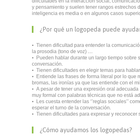
dificultades en la interacción social, comunicació
y pensamiento y suelen tener rangos estrechos de
inteligencia es media o en algunos casos superio
¿Por qué un logopeda puede ayuda
• Tienen dificultad para entender la comunicaci
la prosodia (tono de voz) …
• Pueden hablar durante un largo tiempo sobre s
conversación.
• Tienen dificultades en elegir temas para hablar
• Entiende las frases de forma literal por lo que
bromas, las ironías ya que las entiende con el m
• A pesar de tener una expresión oral adecuada
muy formal con palabras técnicas que no está a
• Les cuesta entender las ‘’reglas sociales’’ como
esperar el turno de la conversación.
• Tienen dificultades para expresar y reconocer
¿Cómo ayudamos los logopedas?