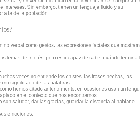
n verbal y no verbal, dificultad en la flexibilidad del comportami
 intereses. Sin embargo, tienen un lenguaje fluido y su
r a la de la población.
rlos?
ón no verbal como gestos, las expresiones faciales que mostram
us temas de interés, pero es incapaz de saber cuándo termina 
.
 muchas veces no entiende los chistes, las frases hechas, las
ismo significado de las palabras.
 como hemos citado anteriormente, en ocasiones usan un lengu
daptado en el contexto que nos encontramos.
 son saludar, dar las gracias, guardar la distancia al hablar o
 sus emociones.