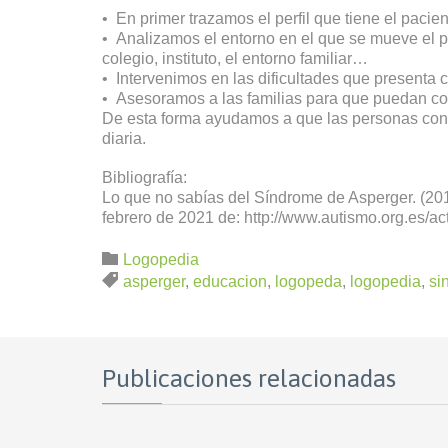
• En primer trazamos el perfil que tiene el pacien
• Analizamos el entorno en el que se mueve el p
colegio, instituto, el entorno familiar…
• Intervenimos en las dificultades que presenta c
• Asesoramos a las familias para que puedan con
De esta forma ayudamos a que las personas con
diaria.
Bibliografía:
Lo que no sabías del Síndrome de Asperger. (2
febrero de 2021 de: http://www.autismo.org.es/ac
Categoría

Logopedia
Etiquetas

asperger
,
educacion
,
logopeda
,
logopedia
,
si
Publicaciones relacionadas