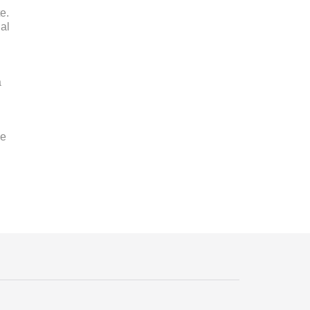
e.
al
a
de