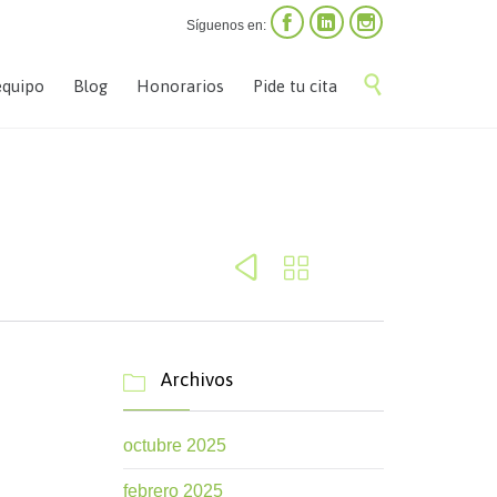



Síguenos en:
Saltar

equipo
Blog
Honorarios
Pide tu cita
al
contenido


Archivos

octubre 2025
febrero 2025