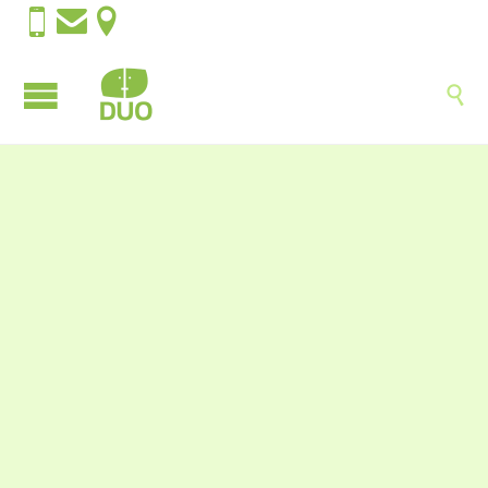



