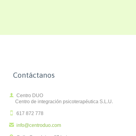
Contáctanos

Centro DUO
Centro de integración psicoterapéutica S.L.U.

617 872 778

info@centroduo.com